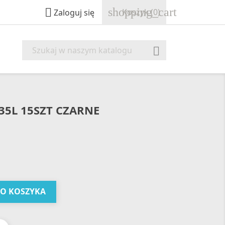
shopping_cart

Koszyk
(0)
Zaloguj się

35L 15SZT CZARNE
DO KOSZYKA