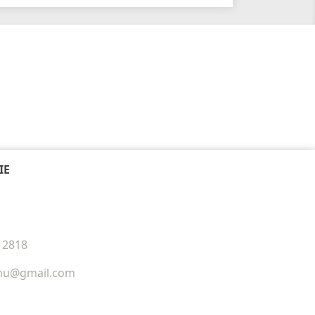
IE
12818
phu@gmail.com