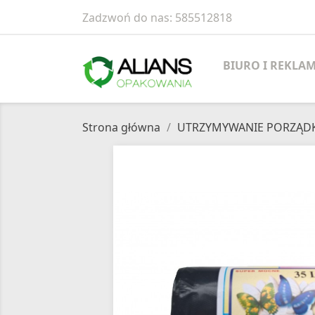
Zadzwoń do nas:
585512818
BIURO I REKLA
Strona główna
UTRZYMYWANIE PORZĄD