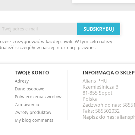
ożesz zrezygnować w każdej chwili. W tym celu należy
naleźć szczegóły w naszej informacji prawnej.
TWOJE KONTO
INFORMACJA O SKLEP
Alians PHU
Adresy
Rzemieślnicza 3
Dane osobowe
81-855 Sopot
Potwierdzenia zwrotów
Polska
Zamówienia
Zadzwoń do nas:
5855
Faks:
585502032
Zwroty produktów
Napisz do nas:
alians
My blog comments
i