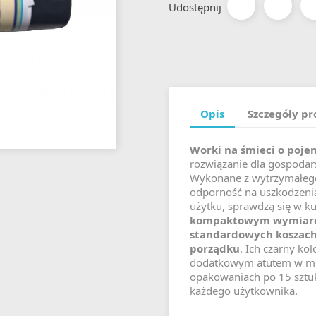
Udostępnij
Opis
Szczegóły p
Worki na śmieci o poje
rozwiązanie dla gospoda
Wykonane z wytrzymałego
odporność na uszkodzeni
użytku, sprawdzą się w ku
kompaktowym wymiarom
standardowych koszach 
porządku
. Ich czarny ko
dodatkowym atutem w mie
opakowaniach po 15 sztu
każdego użytkownika.