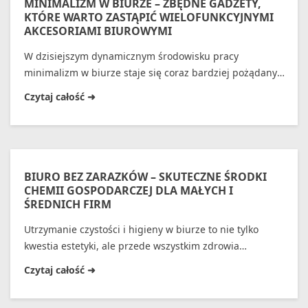
MINIMALIZM W BIURZE – ZBĘDNE GADŻETY,
KTÓRE WARTO ZASTĄPIĆ WIELOFUNKCYJNYMI
AKCESORIAMI BIUROWYMI
W dzisiejszym dynamicznym środowisku pracy
minimalizm w biurze staje się coraz bardziej pożądany.
Zbyt wiele gadżetów i niepotrzebnych akcesoriów
zaburza koncentrację, zwiększa chaos i wpływa na
efektywność. Warto zastępować zbędne przedmioty
wielofunkcyjnymi akcesoriami biurowymi, które
optymalizują miejsce pracy i wspierają produktywność.
Dzięki przemyślanemu doborowi narzędzi każdy
BIURO BEZ ZARAZKÓW – SKUTECZNE ŚRODKI
pracownik może cieszyć się uporządkowaną,
CHEMII GOSPODARCZEJ DLA MAŁYCH I
ŚREDNICH FIRM
ergonomicznie zaprojektowaną przestrzenią.
Utrzymanie czystości i higieny w biurze to nie tylko
kwestia estetyki, ale przede wszystkim zdrowia
pracowników. Pomijanie regularnego czyszczenie
powierzchni wspólnych sprzyja namnażaniu bakterii i
wirusów. Stosowanie odpowiednich środków chemii