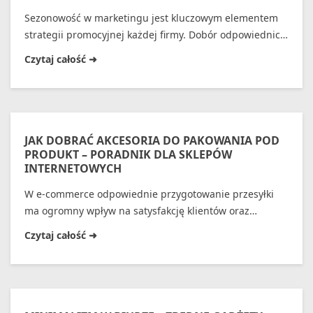
Sezonowość w marketingu jest kluczowym elementem
strategii promocyjnej każdej firmy. Dobór odpowiednich
artykułów reklamowych dla firm w zależności od pory
roku i wydarzeń branżowych pozwala zwiększyć
skuteczność działań promocyjnych.
JAK DOBRAĆ AKCESORIA DO PAKOWANIA POD
PRODUKT – PORADNIK DLA SKLEPÓW
INTERNETOWYCH
W e-commerce odpowiednie przygotowanie przesyłki
ma ogromny wpływ na satysfakcję klientów oraz
wizerunek sklepu. Wybór właściwych akcesoriów do
pakowania paczek nie ogranicza się jedynie do estetyki
– decyduje o bezpieczeństwie produktu, efektywności
logistyki i kosztach przesyłki. Podpowiadamy, jak
dopasować opakowanie i akcesoria do rodzaju
sprzedawanego produktu.