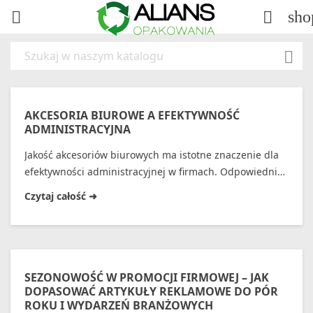
sho



AKCESORIA BIUROWE A EFEKTYWNOŚĆ
ADMINISTRACYJNA
Jakość akcesoriów biurowych ma istotne znaczenie dla
efektywności administracyjnej w firmach. Odpowiednie
produkty mogą znacznie poprawić organizację pracy
oraz zwiększyć wydajność pracowników. W artykule
omówimy różne aspekty wpływu jakości tych akcesoriów
na efektywność, takie jak organizacja dokumentów,
wsparcie procesów administracyjnych czy identyfikacja
wizualna firmy. Przeanalizujemy także ofertę akcesoriów
SEZONOWOŚĆ W PROMOCJI FIRMOWEJ – JAK
biurowych oraz korzyści płynące z wyboru wysokiej
DOPASOWAĆ ARTYKUŁY REKLAMOWE DO PÓR
ROKU I WYDARZEŃ BRANŻOWYCH
jakości produktów. Zachęcamy...