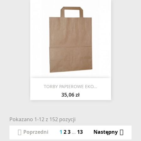
TORBY PAPIEROWE EKO...
35,06 zł
Pokazano 1-12 z 152 pozycji

1
2
3
…
13

Poprzedni
Następny