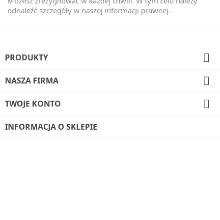
Możesz zrezygnować w każdej chwili. W tym celu należy
odnaleźć szczegóły w naszej informacji prawnej.

PRODUKTY

NASZA FIRMA

TWOJE KONTO
INFORMACJA O SKLEPIE