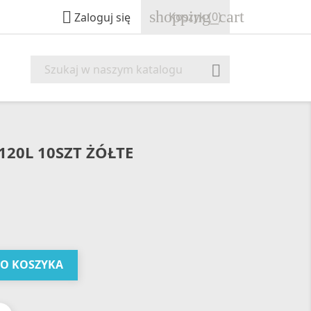
shopping_cart

Koszyk
(0)
Zaloguj się

120L 10SZT ŻÓŁTE
DO KOSZYKA