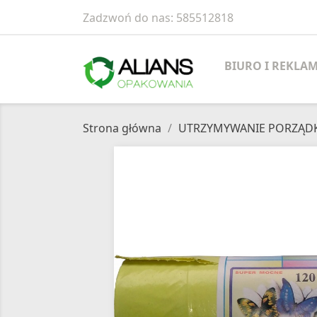
Zadzwoń do nas:
585512818
BIURO I REKLA
Strona główna
UTRZYMYWANIE PORZĄD