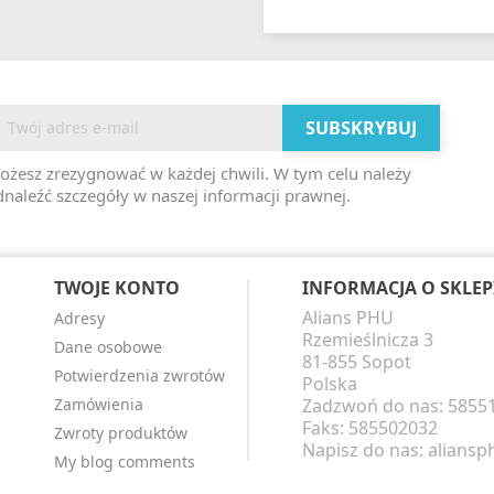
ożesz zrezygnować w każdej chwili. W tym celu należy
naleźć szczegóły w naszej informacji prawnej.
TWOJE KONTO
INFORMACJA O SKLEP
Alians PHU
Adresy
Rzemieślnicza 3
Dane osobowe
81-855 Sopot
Potwierdzenia zwrotów
Polska
Zamówienia
Zadzwoń do nas:
5855
Faks:
585502032
Zwroty produktów
Napisz do nas:
alians
My blog comments
i