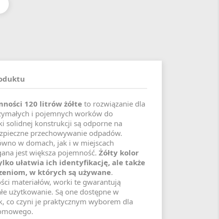
roduktu
ności 120 litrów żółte
to rozwiązanie dla
zymałych i pojemnych worków do
i solidnej konstrukcji są odporne na
bezpieczne przechowywanie odpadów.
równo w domach, jak i w miejscach
gana jest większa pojemność.
Żółty kolor
lko ułatwia ich identyfikację, ale także
rzeniom, w których są używane
.
ści materiałów, worki te gwarantują
łe użytkowanie. Są one dostępne w
, co czyni je praktycznym wyborem dla
domowego.