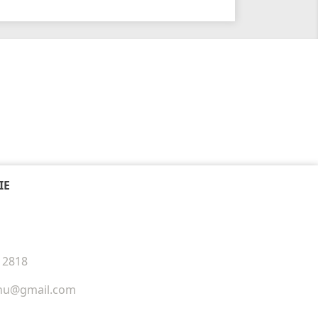
IE
12818
phu@gmail.com