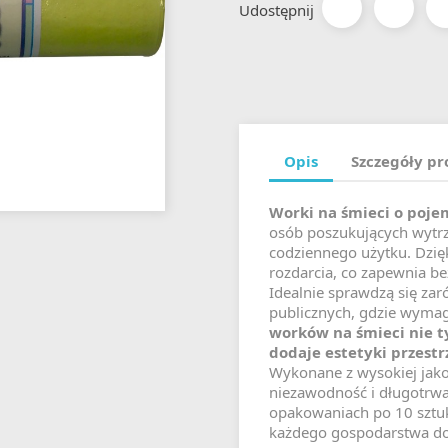
Udostępnij
Opis
Szczegóły p
Worki na śmieci o pojem
osób poszukujących wytr
codziennego użytku. Dzięk
rozdarcia, co zapewnia 
Idealnie sprawdzą się za
publicznych, gdzie wyma
worków na śmieci nie ty
dodaje estetyki przest
Wykonane z wysokiej jako
niezawodność i długotrwa
opakowaniach po 10 sztuk
każdego gospodarstwa 