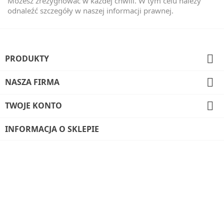
Możesz zrezygnować w każdej chwili. W tym celu należy
odnaleźć szczegóły w naszej informacji prawnej.

PRODUKTY

NASZA FIRMA

TWOJE KONTO
INFORMACJA O SKLEPIE