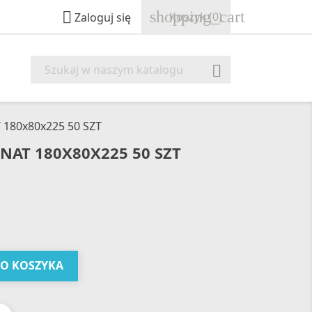
shopping_cart

Koszyk
(0)
Zaloguj się

180x80x225 50 SZT
AT 180X80X225 50 SZT
DO KOSZYKA