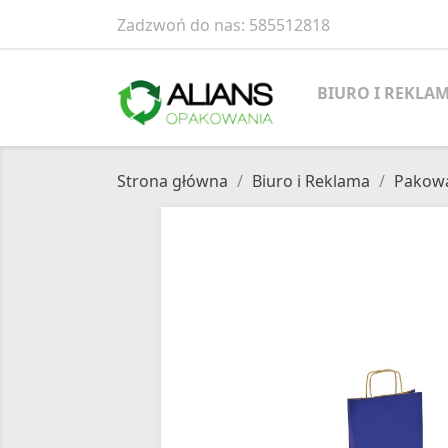
Zadzwoń do nas:
585512818
BIURO I REKLA
Strona główna
Biuro i Reklama
Pakowa