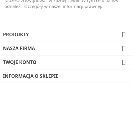
Możesz zrezygnować w każdej chwili. W tym celu należy
odnaleźć szczegóły w naszej informacji prawnej.

PRODUKTY

NASZA FIRMA

TWOJE KONTO
INFORMACJA O SKLEPIE