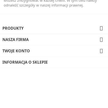
Możesz zrezygnować w każdej chwili. W tym celu należy
odnaleźć szczegóły w naszej informacji prawnej.

PRODUKTY

NASZA FIRMA

TWOJE KONTO
INFORMACJA O SKLEPIE