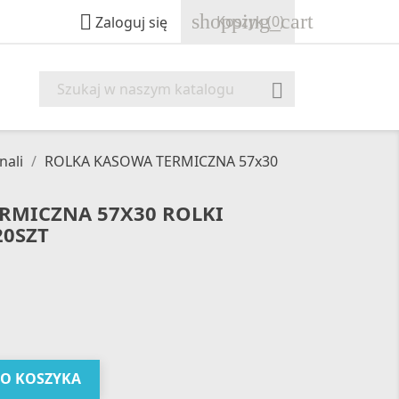
shopping_cart

Koszyk
(0)
Zaloguj się

nali
ROLKA KASOWA TERMICZNA 57x30
RMICZNA 57X30 ROLKI
20SZT
DO KOSZYKA