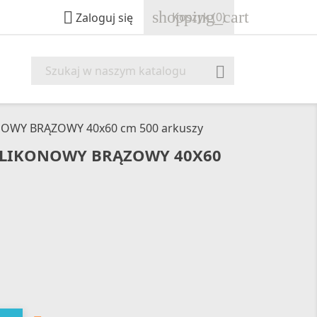
shopping_cart

Koszyk
(0)
Zaloguj się

NOWY BRĄZOWY 40x60 cm 500 arkuszy
ILIKONOWY BRĄZOWY 40X60