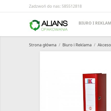
Zadzwoń do nas:
585512818
BIURO I REKLA
Strona główna
Biuro i Reklama
Akceso